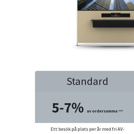
Standard
5-7%
av ordersumma
***
Ett besök på plats per år med fri AV-