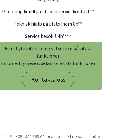
Personlig kundtjänst- och servicekontakt**
Teknisk hjälp på plats inom 8h**
Service besök á 4h****
Fri utbytesutrustning vid service på vitala
funktioner
Erforderliga reservdelar för vitala funktioner
Kontakta oss
emål. Ring 08 - 555 369 00 för att boka ett personligt möte.