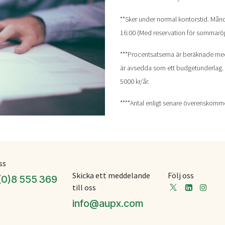
**Sker under normal kontorstid. Månd
16:00 (Med reservation för sommaröp
***Procentsatserna är beräknade me
är avsedda som ett budgetunderlag.
5000 kr/år.
****Antal enligt senare överenskomm
ss
Skicka ett meddelande
Följ oss
(0)8 555 369
till oss
info@aupx.com