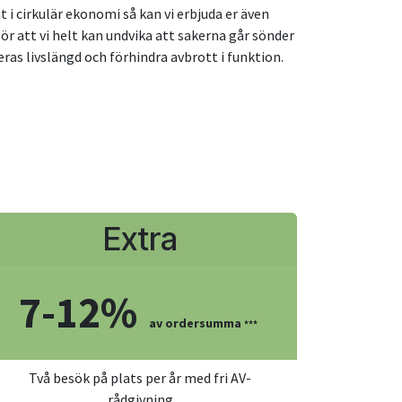
t i cirkulär ekonomi så kan vi erbjuda er även
r att vi helt kan undvika att sakerna går sönder
ras livslängd och förhindra avbrott i funktion.
Extra
7-12%
av ordersumma
***
Två besök på plats per år med fri AV-
rådgivning